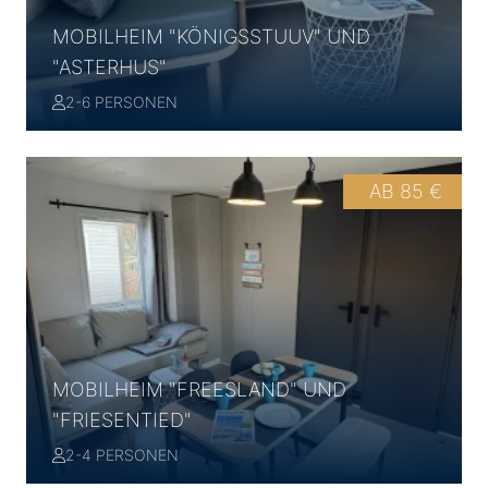
MOBILHEIM "KÖNIGSSTUUV" UND
"ASTERHUS"
2-6 PERSONEN
AB 85 €
+
+
+
+
+
MOBILHEIM "FREESLAND" UND
+
"FRIESENTIED"
+
+
2-4 PERSONEN
+