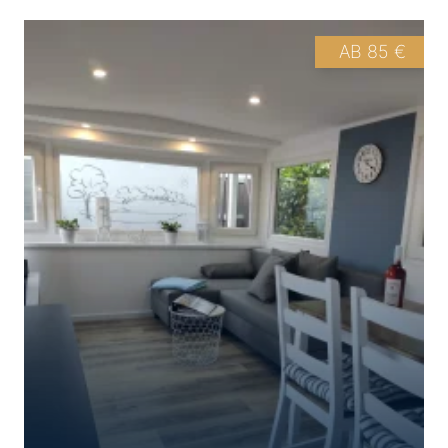
+
AB 85 €
+
+
+
+