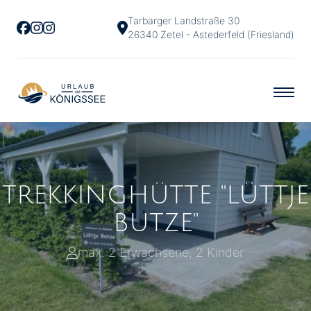
Tarbarger Landstraße 30
26340 Zetel - Astederfeld (Friesland)
TREKKINGHÜTTE "LÜTTJE
BUTZE"
max. 2 Erwachsene, 2 Kinder