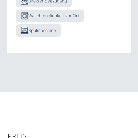
direkter Seezugang
Waschmöglichkeit vor Ort
+
Spülmaschine
+
+
+
+
+
+
+
+
+
+
PREISE